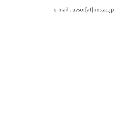
e-mail : uvsor[at]ims.ac.jp